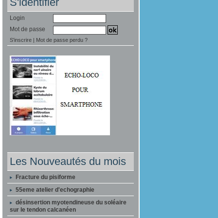
S'identifier
Login
Mot de passe
S'inscrire
|
Mot de passe perdu ?
Les Nouveautés du mois
Fracture du pisiforme
55eme atelier d'echographie
désinsertion myotendineuse du soléaire
sur le tendon calcanéen