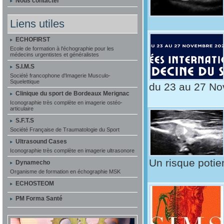
Nous contacter
Liens utiles
ECHOFIRST
Ecole de formation à l'échographie pour les
médecins urgentistes et généralistes
S.I.M.S
Société francophone d'Imagerie Musculo-
Squelettique
du 23 au 27 Nov
Clinique du sport de Bordeaux Merignac
Iconographie très complète en imagerie ostéo-
articulaire
S.F.T.S
Société Française de Traumatologie du Sport
Ultrasound Cases
Iconographie très complète en imagerie ultrasonore
Un risque potien
Dynamecho
Organisme de formation en échographie MSK
ECHOSTEOM
PM Forma Santé