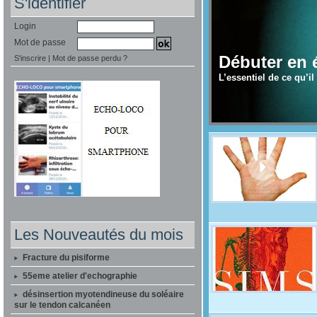
S'identifier
Login
Mot de passe
genou
Débuter en 
S'inscrire
|
Mot de passe perdu ?
que du genou...
L’essentiel de ce qu’i
1
2
3
4
Les Nouveautés du mois
Fracture du pisiforme
55eme atelier d'echographie
désinsertion myotendineuse du soléaire
sur le tendon calcanéen