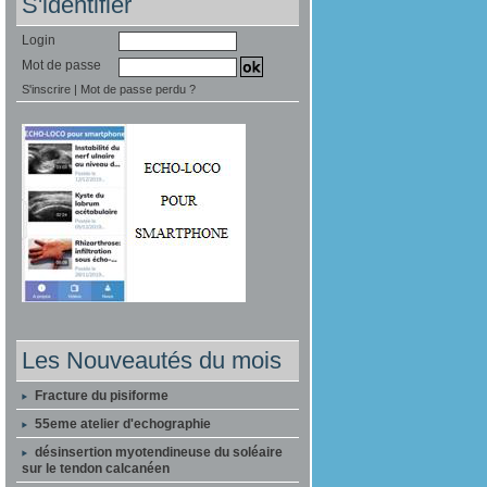
S'identifier
Login
Mot de passe
S'inscrire
|
Mot de passe perdu ?
Les Nouveautés du mois
Fracture du pisiforme
55eme atelier d'echographie
désinsertion myotendineuse du soléaire
sur le tendon calcanéen