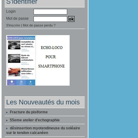
S'identifier
Login
Mot de passe
S'inscrire
|
Mot de passe perdu ?
Les Nouveautés du mois
Fracture du pisiforme
55eme atelier d'echographie
désinsertion myotendineuse du soléaire
sur le tendon calcanéen