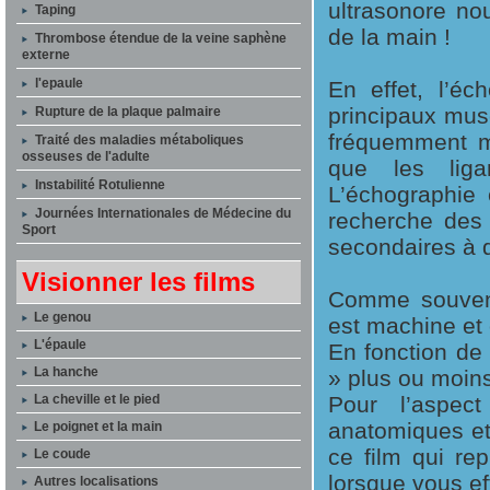
ultrasonore nou
Taping
de la main !
Thrombose étendue de la veine saphène
externe
l'epaule
En effet, l’éc
principaux musc
Rupture de la plaque palmaire
fréquemment m
Traité des maladies métaboliques
osseuses de l'adulte
que les liga
Instabilité Rotulienne
L’échographie
Journées Internationales de Médecine du
recherche des 
Sport
secondaires à 
Visionner les films
Comme souvent
Le genou
est machine et
L'épaule
En fonction de
La hanche
» plus ou moins
La cheville et le pied
Pour l’aspec
anatomiques et 
Le poignet et la main
ce film qui re
Le coude
lorsque vous e
Autres localisations