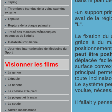
dans le plan de
Taping
Thrombose étendue de la veine saphène
-un support prin
externe
aval de la régi
l'epaule
"L".
Rupture de la plaque palmaire
Traité des maladies métaboliques
La fixation du 
osseuses de l'adulte
grâce à du mat
Instabilité Rotulienne
positionnemen
Journées Internationales de Médecine du
Sport
peut être pos
déplacée facil
Visionner les films
surface convex
principal perm
Le genou
toute inclinais
L'épaule
Le système per
La hanche
voulue, nécessa
La cheville et le pied
Le poignet et la main
Il fallait y pense
Le coude
Autres localisations