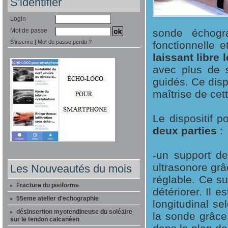
S'identifier
Login
Mot de passe
sonde échogra
S'inscrire
|
Mot de passe perdu ?
fonctionnelle e
laissant libre
avec plus de s
guidés. Ce dispo
maîtrise de cet
Le dispositif 
deux parties
:
-un support de
ultrasonore grâ
Les Nouveautés du mois
réglable. Ce s
Fracture du pisiforme
détériorer. Il 
55eme atelier d'echographie
longitudinal s
désinsertion myotendineuse du soléaire
la sonde grâce 
sur le tendon calcanéen