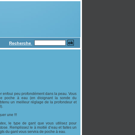
Recherche
er enfoui peu profondément dans la peau. Vous
 de poche à eau (en éloignant la sonde du
btenu un meilleur réglage de la profondeur et
).
uer une !!!
ex, le type de gant que vous utilisez pour
ose. Remplissez le à moitié d’eau et faites un
gts du gant vous servira de poche à eau.