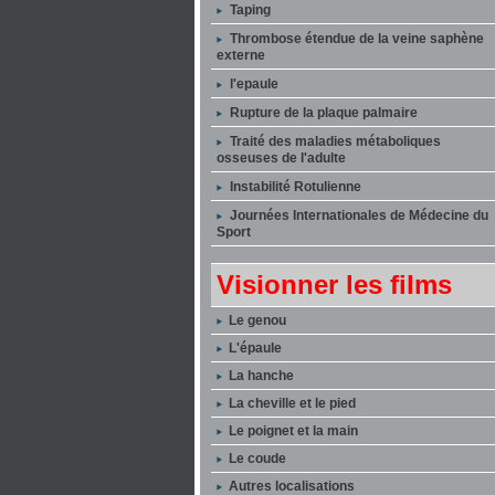
Taping
Thrombose étendue de la veine saphène
externe
l'epaule
Rupture de la plaque palmaire
Traité des maladies métaboliques
osseuses de l'adulte
Instabilité Rotulienne
Journées Internationales de Médecine du
Sport
Visionner les films
Le genou
L'épaule
La hanche
La cheville et le pied
Le poignet et la main
Le coude
Autres localisations