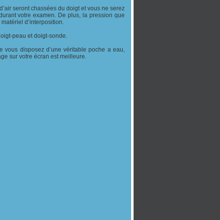
d’air seront chassées du doigt et vous ne serez
 durant votre examen. De plus, la pression que
matériel d’interposition.
oigt-peau et doigt-sonde.
sque vous disposez d’une véritable poche a eau,
ge sur votre écran est meilleure.