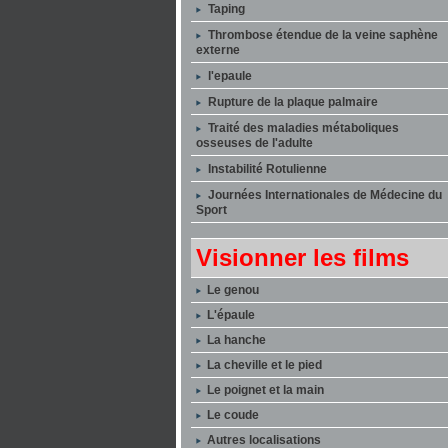
Taping
Thrombose étendue de la veine saphène
externe
l'epaule
Rupture de la plaque palmaire
Traité des maladies métaboliques
osseuses de l'adulte
Instabilité Rotulienne
Journées Internationales de Médecine du
Sport
Visionner les films
Le genou
L'épaule
La hanche
La cheville et le pied
Le poignet et la main
Le coude
Autres localisations