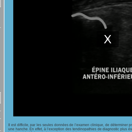
Il est difficile, par les seules données de l’examen clinique, de déterminer 
une hanche. En effet, à l’exception des tendinopathies de diagnostic plus évi