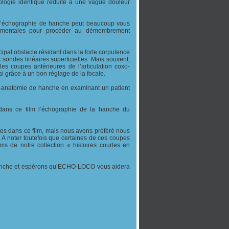
tologie identique réduite à une vague douleur
, l’échographie de hanche peut beaucoup vous
damentales pour procéder au démembrement
pal obstacle résidant dans la forte corpulence
 sondes linéaires superficielles. Mais souvent,
les coupes antérieures de l’articulation coxo-
i grâce à un bon réglage de la focale.
ho-anatomie de hanche en examinant un patient
 dans ce film l’échographie de la hanche du
tes dans ce film, mais nous avons préféré nous
 A noter toutefois que certaines de ces coupes
ms de notre collection « histoires courtes en
hanche et espérons qu’ECHO-LOCO vous aidera