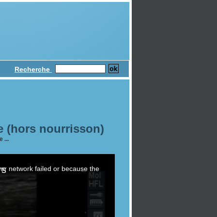
Recherche
 (hors nourrisson)
 ...